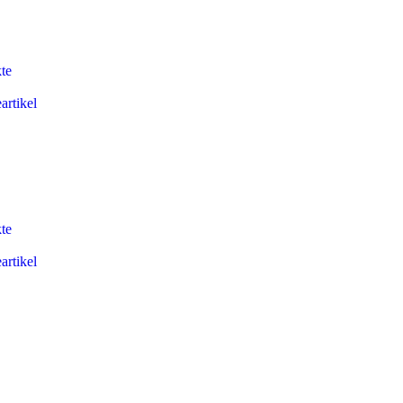
te
artikel
te
artikel