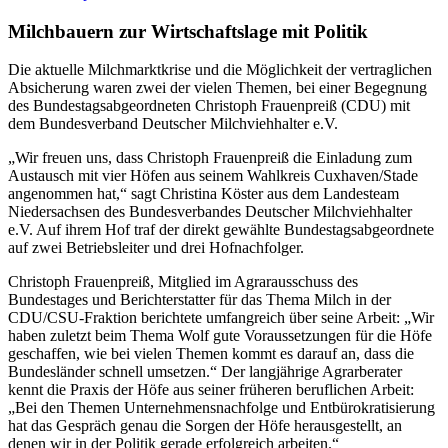
Milchbauern zur Wirtschaftslage mit Politik
Die aktuelle Milchmarktkrise und die Möglichkeit der vertraglichen
Absicherung waren zwei der vielen Themen, bei einer Begegnung
des Bundestagsabgeordneten Christoph Frauenpreiß (CDU) mit
dem Bundesverband Deutscher Milchviehhalter e.V.
„Wir freuen uns, dass Christoph Frauenpreiß die Einladung zum
Austausch mit vier Höfen aus seinem Wahlkreis Cuxhaven/Stade
angenommen hat,“ sagt Christina Köster aus dem Landesteam
Niedersachsen des Bundesverbandes Deutscher Milchviehhalter
e.V. Auf ihrem Hof traf der direkt gewählte Bundestagsabgeordnete
auf zwei Betriebsleiter und drei Hofnachfolger.
Christoph Frauenpreiß, Mitglied im Agrarausschuss des
Bundestages und Berichterstatter für das Thema Milch in der
CDU/CSU-Fraktion berichtete umfangreich über seine Arbeit: „Wir
haben zuletzt beim Thema Wolf gute Voraussetzungen für die Höfe
geschaffen, wie bei vielen Themen kommt es darauf an, dass die
Bundesländer schnell umsetzen.“ Der langjährige Agrarberater
kennt die Praxis der Höfe aus seiner früheren beruflichen Arbeit:
„Bei den Themen Unternehmensnachfolge und Entbürokratisierung
hat das Gespräch genau die Sorgen der Höfe herausgestellt, an
denen wir in der Politik gerade erfolgreich arbeiten.“