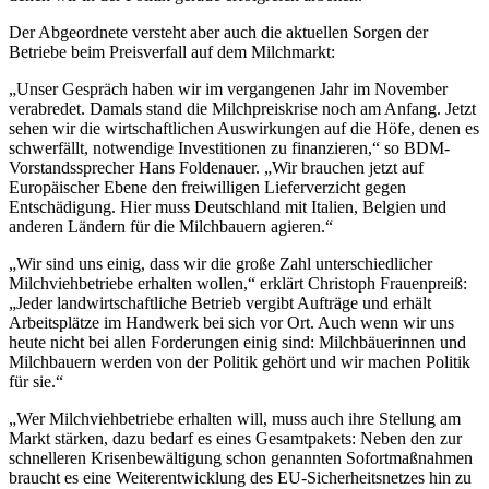
Der Abgeordnete versteht aber auch die aktuellen Sorgen der
Betriebe beim Preisverfall auf dem Milchmarkt:
„Unser Gespräch haben wir im vergangenen Jahr im November
verabredet. Damals stand die Milchpreiskrise noch am Anfang. Jetzt
sehen wir die wirtschaftlichen Auswirkungen auf die Höfe, denen es
schwerfällt, notwendige Investitionen zu finanzieren,“ so BDM-
Vorstandssprecher Hans Foldenauer. „Wir brauchen jetzt auf
Europäischer Ebene den freiwilligen Lieferverzicht gegen
Entschädigung. Hier muss Deutschland mit Italien, Belgien und
anderen Ländern für die Milchbauern agieren.“
„Wir sind uns einig, dass wir die große Zahl unterschiedlicher
Milchviehbetriebe erhalten wollen,“ erklärt Christoph Frauenpreiß:
„Jeder landwirtschaftliche Betrieb vergibt Aufträge und erhält
Arbeitsplätze im Handwerk bei sich vor Ort. Auch wenn wir uns
heute nicht bei allen Forderungen einig sind: Milchbäuerinnen und
Milchbauern werden von der Politik gehört und wir machen Politik
für sie.“
„Wer Milchviehbetriebe erhalten will, muss auch ihre Stellung am
Markt stärken, dazu bedarf es eines Gesamtpakets: Neben den zur
schnelleren Krisenbewältigung schon genannten Sofortmaßnahmen
braucht es eine Weiterentwicklung des EU-Sicherheitsnetzes hin zu