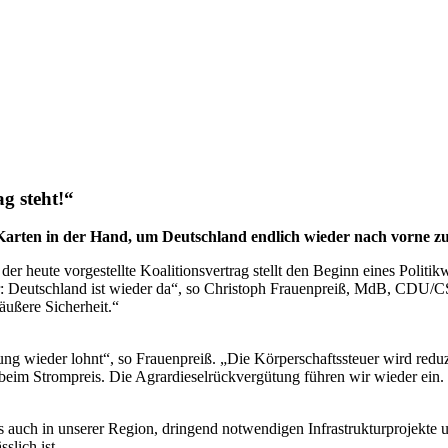
g steht!“
Karten in der Hand, um Deutschland endlich wieder nach vorne zu 
er heute vorgestellte Koalitionsvertrag stellt den Beginn eines Politik
ner: Deutschland ist wieder da“, so Christoph Frauenpreiß, MdB, CDU/
äußere Sicherheit.“
ng wieder lohnt“, so Frauenpreiß. „Die Körperschaftssteuer wird reduz
beim Strompreis. Die Agrardieselrückvergütung führen wir wieder ein.
s auch in unserer Region, dringend notwendigen Infrastrukturprojekt
slich ist.