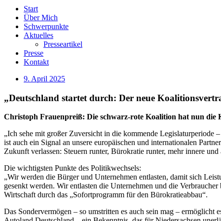
Start
Über Mich
Schwerpunkte
Aktuelles
Presseartikel
Presse
Kontakt
9. April 2025
„Deutschland startet durch: Der neue Koalitionsvertra
Christoph Frauenpreiß: Die schwarz-rote Koalition hat nun die 
„Ich sehe mit großer Zuversicht in die kommende Legislaturperiode – d
ist auch ein Signal an unsere europäischen und internationalen Part
Zukunft verlassen: Steuern runter, Bürokratie runter, mehr innere und 
Die wichtigsten Punkte des Politikwechsels:
„Wir werden die Bürger und Unternehmen entlasten, damit sich Leistu
gesenkt werden. Wir entlasten die Unternehmen und die Verbraucher 
Wirtschaft durch das „Sofortprogramm für den Bürokratieabbau“.
Das Sondervermögen – so umstritten es auch sein mag – ermöglicht e
Autoland Deutschland – ein Bekenntnis, das für Niedersachsen unerläs