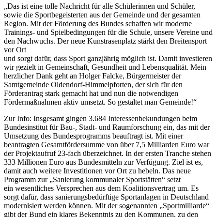
„Das ist eine tolle Nachricht für alle Schülerinnen und Schüler,
sowie die Sportbegeisterten aus der Gemeinde und der gesamten
Region. Mit der Förderung des Bundes schaffen wir moderne
Trainings- und Spielbedingungen für die Schule, unsere Vereine und
den Nachwuchs. Der neue Kunstrasenplatz stärkt den Breitensport
vor Ort
und sorgt dafür, dass Sport ganzjährig möglich ist. Damit investieren
wir gezielt in Gemeinschaft, Gesundheit und Lebensqualität. Mein
herzlicher Dank geht an Holger Falcke, Bürgermeister der
Samtgemeinde Oldendorf-Himmelpforten, der sich für den
Förderantrag stark gemacht hat und nun die notwendigen
Fördermaßnahmen aktiv umsetzt. So gestaltet man Gemeinde!“
Zur Info: Insgesamt gingen 3.684 Interessenbekundungen beim
Bundesinstitut für Bau-, Stadt- und Raumforschung ein, das mit der
Umsetzung des Bundesprogramms beauftragt ist. Mit einer
beantragten Gesamtfördersumme von über 7,5 Milliarden Euro war
der Projektaufruf 23-fach überzeichnet. In der ersten Tranche stehen
333 Millionen Euro aus Bundesmitteln zur Verfügung. Ziel ist es,
damit auch weitere Investitionen vor Ort zu hebeln. Das neue
Programm zur „Sanierung kommunaler Sportstätten“ setzt
ein wesentliches Versprechen aus dem Koalitionsvertrag um. Es
sorgt dafür, dass sanierungsbedürftige Sportanlagen in Deutschland
modernisiert werden können. Mit der sogenannten „Sportmilliarde“
gibt der Bund ein klares Bekenntnis zu den Kommunen, zu den